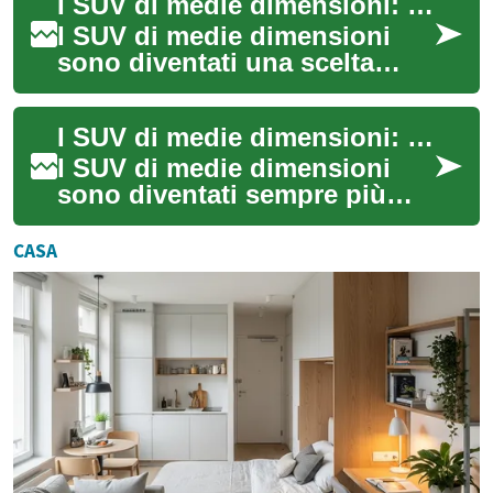
I SUV di medie dimensioni: Una guida completa
mate...
I SUV di medie dimensioni
sono diventati una scelta
popolare per molte famiglie
italiane, offrendo un
I SUV di medie dimensioni: un'opzione versatile per le famiglie italiane
equilibrio tra ...
I SUV di medie dimensioni
sono diventati sempre più
popolari tra le famiglie
italiane negli ultimi anni.
CASA
Questi veico...