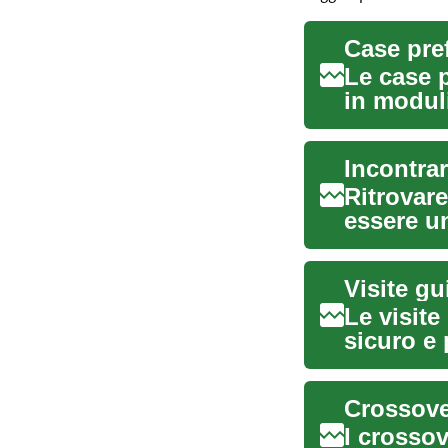
Le case p
in moduli
Offr...
Incontrar
Ritrovare
essere u
stimolo..
Le visit
sicuro e 
co...
Crossover
I crossov