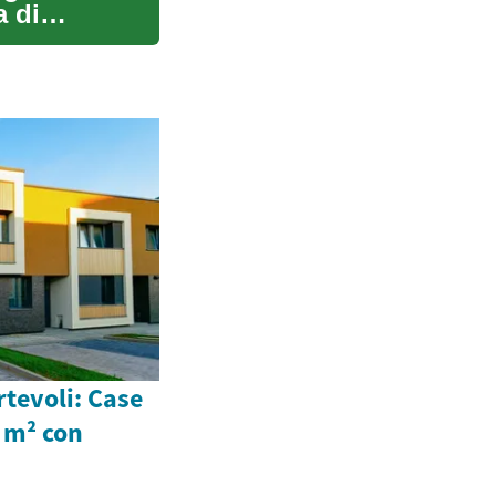
a di
rtevoli: Case
 m² con