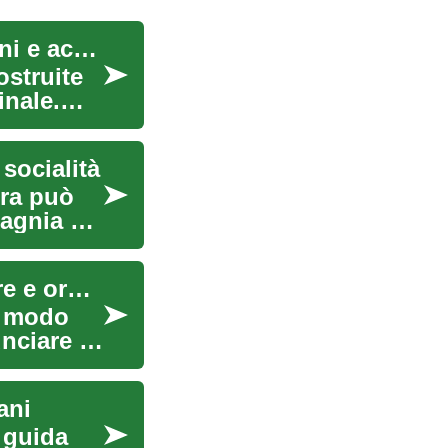
Case prefabbricate: soluzioni abitative per anziani e accessibilità
ostruite
inale.
socialità
ura può
agnia e
Visite guidate in Italia per anziani: come scegliere e organizzare
n modo
unciare al
ani
 guida