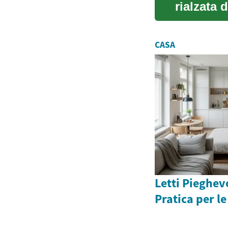
rialzata 
un'aut...
CASA
Letti Pieghev
Pratica per le