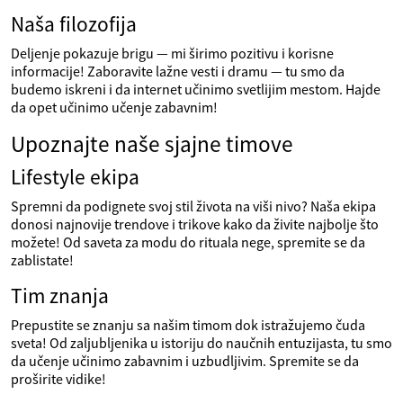
Naša filozofija
Deljenje pokazuje brigu — mi širimo pozitivu i korisne
informacije! Zaboravite lažne vesti i dramu — tu smo da
budemo iskreni i da internet učinimo svetlijim mestom. Hajde
da opet učinimo učenje zabavnim!
Upoznajte naše sjajne timove
Lifestyle ekipa
Spremni da podignete svoj stil života na viši nivo? Naša ekipa
donosi najnovije trendove i trikove kako da živite najbolje što
možete! Od saveta za modu do rituala nege, spremite se da
zablistate!
Tim znanja
Prepustite se znanju sa našim timom dok istražujemo čuda
sveta! Od zaljubljenika u istoriju do naučnih entuzijasta, tu smo
da učenje učinimo zabavnim i uzbudljivim. Spremite se da
proširite vidike!