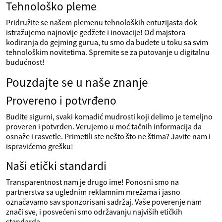
Tehnološko pleme
Pridružite se našem plemenu tehnoloških entuzijasta dok
istražujemo najnovije gedžete i inovacije! Od majstora
kodiranja do gejming gurua, tu smo da budete u toku sa svim
tehnološkim novitetima. Spremite se za putovanje u digitalnu
budućnost!
Pouzdajte se u naše znanje
Provereno i potvrđeno
Budite sigurni, svaki komadić mudrosti koji delimo je temeljno
proveren i potvrđen. Verujemo u moć tačnih informacija da
osnaže i rasvetle. Primetili ste nešto što ne štima? Javite nam i
ispravićemo grešku!
Naši etički standardi
Transparentnost nam je drugo ime! Ponosni smo na
partnerstva sa uglednim reklamnim mrežama i jasno
označavamo sav sponzorisani sadržaj. Vaše poverenje nam
znači sve, i posvećeni smo održavanju najviših etičkih
standarda.