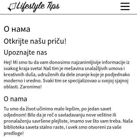
О нама
Otkrijte našu priču!
Upoznajte nas
Hej! Mi smo tu da vam donosimo najzanimljivije informacije iz
svakog kraja sveta! Naš tim je mešavina snalažljivih umova i
kreativnih duša, udruženih da dele znanje koje je podjednako
moderno i vredno. Svaki tim se specijalizovao u svojoj sjajnoj
oblasti. Zaronimo!
O nama
Tu smo da život učinimo malo lepšim, po jedan savet
odjednom! Bilo da je reč o savladavanju nove veštine ili
pronalaženju savršene plejliste, imamo sve što vam treba. Naša
biblioteka saveta stalno raste, i uvek smo otvoreni za vaše
predloge!