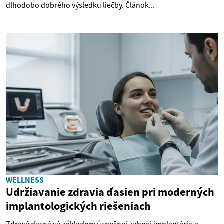
dlhodobo dobrého výsledku liečby. Článok...
WELLNESS
Udržiavanie zdravia ďasien pri moderných
implantologických riešeniach
Zdravé ďasná sú základom úspešnej zubnej implantácie a