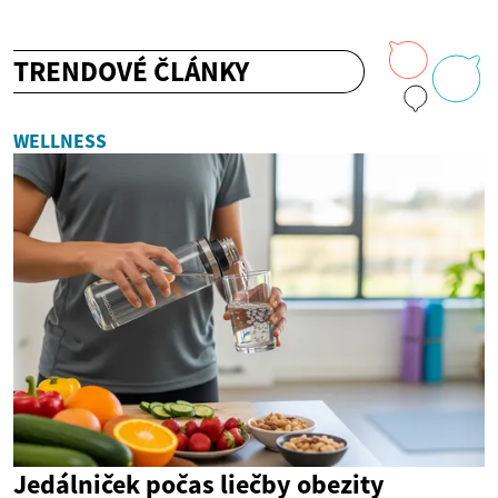
TRENDOVÉ ČLÁNKY
WELLNESS
Jedálniček počas liečby obezity