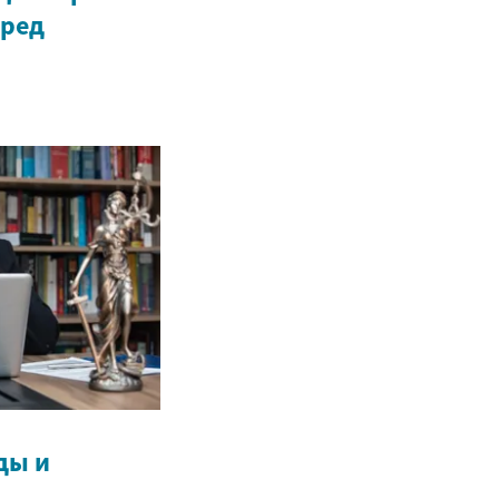
еред
:
ды и