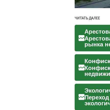
ЧИТАТЬ ДАЛЕЕ
Арестов
рынка н
продажу 
Конфиск
недвижи
после не
Переход
экологи
строител