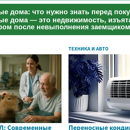
ые дома: что нужно знать перед пок
ые дома — это недвижимость, изъят
ром после невыполнения заемщико
ипотечного договора. Такие...
ТЕХНИКА И АВТО
Л: Современные
Переносные конди