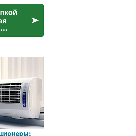
упкой
ая
м
ционеры: