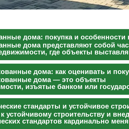
анные дома представляют собой час
едвижимости, где объекты выставля
после неуплаты дол...
ованные дома — это объекты
мости, изъятые банком или государ
уплаты по ипотеке или других ...
 к устойчивому строительству и вне
ческих стандартов кардинально мен
ьную отрасль. Эти...