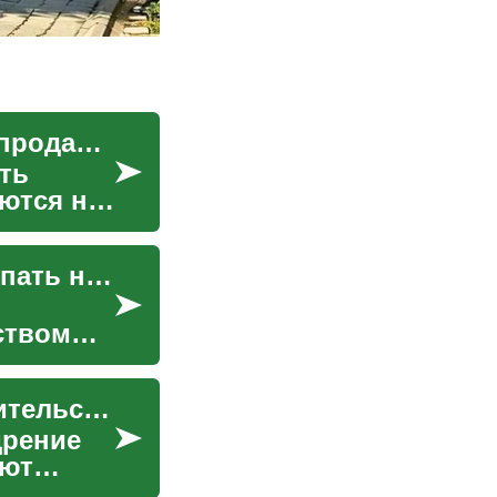
Арестованные дома: покупка и особенности продажи на торгах
ть
ются на
Конфискованные дома: как оценивать и покупать недвижимость
ством
Экологические стандарты и устойчивое строительство: последствия для занятости
дрение
яют