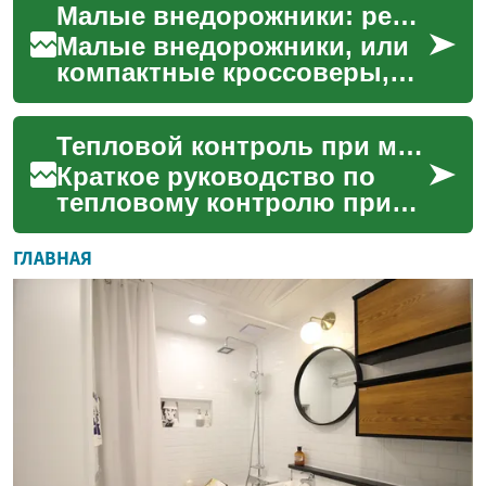
Малые внедорожники: решение для активного образа жизни
позволяет эффективно
бороться с различн...
Малые внедорожники, или
компактные кроссоверы,
стали популярным
выбором для тех, кто ищет
Тепловой контроль при многослойной сварке: практические приёмы
универсальный транспорт.
Эт...
Краткое руководство по
тепловому контролю при
многослойной сварке:
рассматриваются методы
ГЛАВНАЯ
мониторинга температуры
и п...