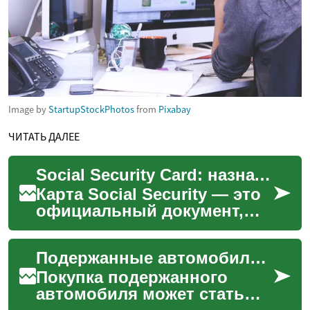
Image by
StartupStockPhotos
from
Pixabay
ЧИТАТЬ ДАЛЕЕ
Social Security Card: назначение, получение и защита важного документа
Карта Social Security — это
официальный документ,
содержащий номер
социального страхования
Подержанные автомобили: как выбрать и приобрести
(SSN), часто используемый
...
Покупка подержанного
автомобиля может стать