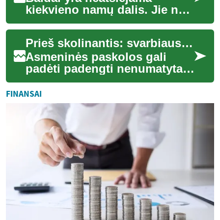
kiekvieno namų dalis. Jie ne
tik suteikia mūsų būstams
funkcionalumo, bet ir kuria
Prieš skolinantis: svarbiausi faktai apie asmenines paskolas
jaukumo bei...
Asmeninės paskolos gali
padėti padengti nenumatytas
išlaidas, įgyvendinti
projektus ar sujungti skolas,
FINANSAI
tačiau svarbu...