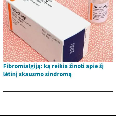
Fibromialgiją: ką reikia žinoti apie šį
lėtinį skausmo sindromą