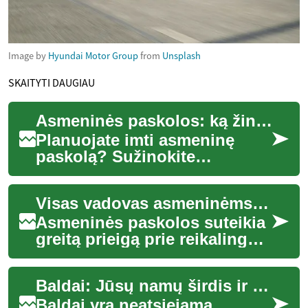
Image by
Hyundai Motor Group
from
Unsplash
SKAITYTI DAUGIAU
Asmeninės paskolos: ką žinoti prieš imant kreditą
Planuojate imti asmeninę
paskolą? Sužinokite
pagrindinius privalumus ir
rizikas, kaip palyginti
Visas vadovas asmeninėms paskoloms: ką žinoti prieš skolintis
palūkanų normas bei m...
Asmeninės paskolos suteikia
greitą prieigą prie reikalingų
lėšų – nuo nenumatytų
išlaidų padengimo iki namų
Baldai: Jūsų namų širdis ir siela
atnaujini...
Baldai yra neatsiejama