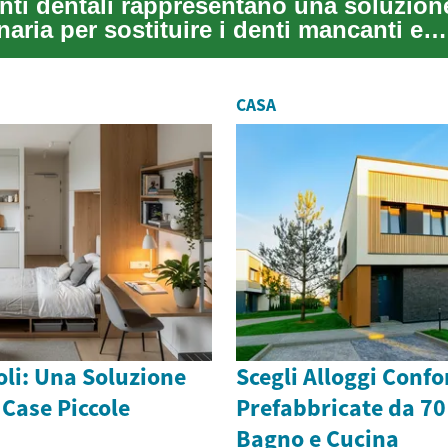
anti dentali rappresentano una soluzion
naria per sostituire i denti mancanti e
re un sor...
CASA
oli: Una Soluzione
Scegli Alloggi Confo
 Case Piccole
Prefabbricate da 70
Bagno e Cucina