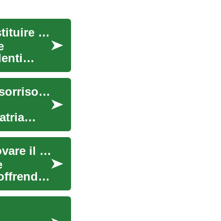
Impianti dentali: una soluzione moderna per sostituire i denti mancanti
e
denti
Impianti dentali: Una soluzione duratura per un sorriso perfetto
atria
Le Protesi Dentarie: Soluzioni Moderne per Ritrovare il Sorriso
e
offrendo