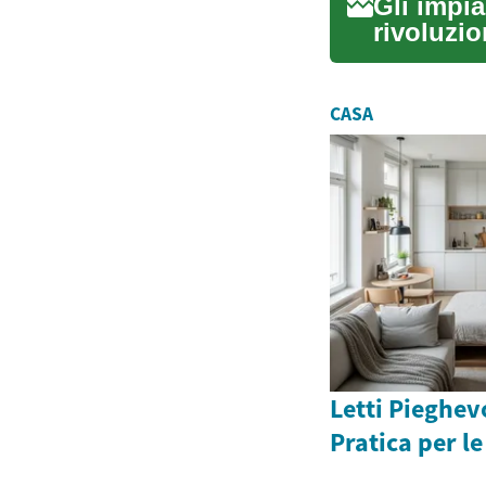
Gli impi
rivoluzio
ripristina
CASA
Letti Pieghev
Pratica per le