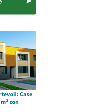
e
rtevoli: Case
 m² con