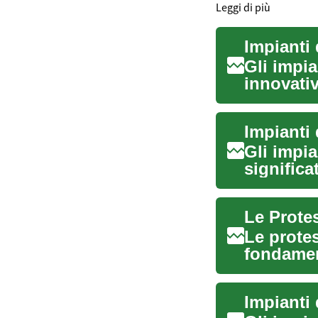
Leggi di più
Gli impi
innovativ
mancanti
Gli impia
significa
moderna.
Le prote
fondamen
la possibi
Impianti 