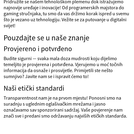
Pridružite se našem tehnološkom plemenu dok istražujemo
najnovije uređaje i inovacije! Od programerskih majstora do
gaming stručnjaka, tu smo da vas držimo korak ispred u svemu
što je vezano uz tehnologiju. Vežite se za putovanje u digitalni
svijet!
Pouzdajte se u naše znanje
Provjereno i potvrđeno
Budite sigurni — svaka mala doza mudrosti koju dijelimo
temeljito je provjerena i potvrđena. Vjerujemo u moć točnih
informacija da osnaže i prosvijetle. Primijetili ste nešto
sumnjivo? Javite nam se i ispravit ćemo to!
Naši etički standardi
Transparentnost nam je na prvom mjestu! Ponosni smo na
suradnju s uglednim oglašivačkim mrežama i jasno
označavamo sav sponzorirani sadržaj. Vaše povjerenje nam
znači sve i predani smo održavanju najviših etičkih standarda.