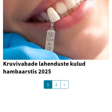
Kruvivabade lahenduste kulud
hambaarstis 2025
1
2
»