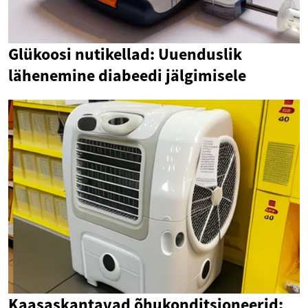
Glükoosi nutikellad: Uuenduslik
lähenemine diabeedi jälgimisele
Kaasaskantavad õhukonditsioneerid: