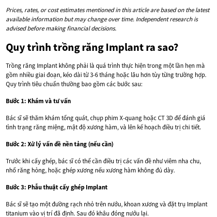
Prices, rates, or cost estimates mentioned in this article are based on the latest
available information but may change over time. Independent research is
advised before making financial decisions.
Quy trình trồng răng Implant ra sao?
Trồng răng Implant không phải là quá trình thực hiện trong một lần hẹn mà
gồm nhiều giai đoạn, kéo dài từ 3-6 tháng hoặc lâu hơn tùy từng trường hợp.
Quy trình tiêu chuẩn thường bao gồm các bước sau:
Bước 1: Khám và tư vấn
Bác sĩ sẽ thăm khám tổng quát, chụp phim X-quang hoặc CT 3D để đánh giá
tình trạng răng miệng, mật độ xương hàm, và lên kế hoạch điều trị chi tiết.
Bước 2: Xử lý vấn đề nền tảng (nếu cần)
Trước khi cấy ghép, bác sĩ có thể cần điều trị các vấn đề như viêm nha chu,
nhổ răng hỏng, hoặc ghép xương nếu xương hàm không đủ dày.
Bước 3: Phẫu thuật cấy ghép Implant
Bác sĩ sẽ tạo một đường rạch nhỏ trên nướu, khoan xương và đặt trụ Implant
titanium vào vị trí đã định. Sau đó khâu đóng nướu lại.