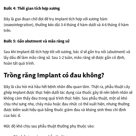
Bước 4: Thời gian tích hợp xương
Đây là giai đoạn chờ đợi để trụ Implant tích hợp với xương hàm
(osseointegration), thường kéo dài 3-4 tháng ở hàm dưới và 4-6 tháng ở hàm
trên.
Bước 5: Gắn abutment và mão răng sứ
Sau khi Implant đã tích hợp tốt với xương, bác sĩ sẽ gắn trụ nối (abutment) và
lấy dấu để làm mão răng sứ. Sau 1-2 tuần, mão răng sẽ được gắn cố định,
hoàn tất quá trình.
Trồng răng Implant có đau không?
Đây là câu hỏi mà hầu hết bệnh nhân đều quan tâm. Thật ra, phẫu thuật cấy
ghép Implant được thực hiện dưới tác dụng của thuốc gây tê nên bệnh nhân sẽ
không cảm thấy đau trong quá trình thực hiện. Sau phẫu thuật, một số khó
chịu như sưng nhẹ, chảy máu hoặc đau nhức có thể xuất hiện, nhưng thường
được kiểm soát hiệu quả bằng thuốc giảm đau và kháng sinh theo chỉ định
của bác sĩ.
Mức độ khó chịu sau phẫu thuật thường phụ thuộc vào: