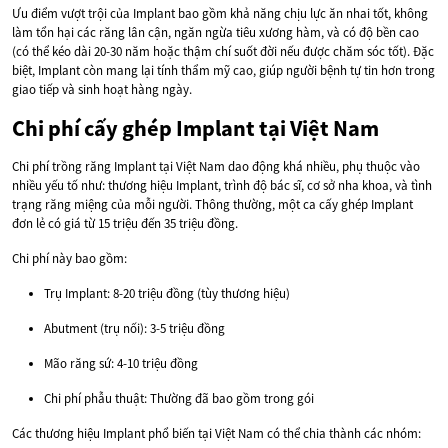
Ưu điểm vượt trội của Implant bao gồm khả năng chịu lực ăn nhai tốt, không
làm tổn hại các răng lân cận, ngăn ngừa tiêu xương hàm, và có độ bền cao
(có thể kéo dài 20-30 năm hoặc thậm chí suốt đời nếu được chăm sóc tốt). Đặc
biệt, Implant còn mang lại tính thẩm mỹ cao, giúp người bệnh tự tin hơn trong
giao tiếp và sinh hoạt hàng ngày.
Chi phí cấy ghép Implant tại Việt Nam
Chi phí trồng răng Implant tại Việt Nam dao động khá nhiều, phụ thuộc vào
nhiều yếu tố như: thương hiệu Implant, trình độ bác sĩ, cơ sở nha khoa, và tình
trạng răng miệng của mỗi người. Thông thường, một ca cấy ghép Implant
đơn lẻ có giá từ 15 triệu đến 35 triệu đồng.
Chi phí này bao gồm:
Trụ Implant: 8-20 triệu đồng (tùy thương hiệu)
Abutment (trụ nối): 3-5 triệu đồng
Mão răng sứ: 4-10 triệu đồng
Chi phí phẫu thuật: Thường đã bao gồm trong gói
Các thương hiệu Implant phổ biến tại Việt Nam có thể chia thành các nhóm: