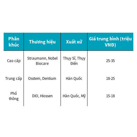
Phân
Giá trung bình (triệu
Thương hiệu
Xuất xứ
khúc
VNĐ)
Straumann, Nobel
Thụy Sĩ, Thụy
Cao cấp
25-35
Biocare
Điển
Trung cấp
Osstem, Dentium
Hàn Quốc
18-25
Phổ
DIO, Hiossen
Hàn Quốc, Mỹ
15-18
thông