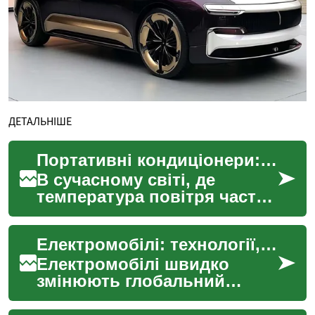
ДЕТАЛЬНІШЕ
Портативні кондиціонери: Комфортне охолодження в будь-якому місці
В сучасному світі, де
температура повітря часто
досягає некомфортних
показників, портативні
Електромобілі: технології, інфраструктура та майбутнє транспорту
кондиціонери стають
незам...
Електромобілі швидко
змінюють глобальний
автомобільний ринок,
пропонуючи екологічно