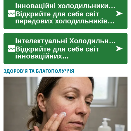
Інноваційні холодильники: Розумні рішення для сучасної кухні
чисту альтернативу
традиційним тр...
Відкрийте для себе світ
передових холодильників,
які не лише зберігають ваші
продукти, але й стають
Інтелектуальні Холодильники: Майбутнє Вашої Кухні
розумними помічни...
Відкрийте для себе світ
інноваційних
холодильників, які не
просто зберігають ваші
ЗДОРОВ'Я ТА БЛАГОПОЛУЧЧЯ
продукти, але й стають
розумними по...