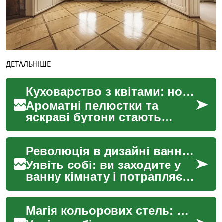
ДЕТАЛЬНІШЕ
Куховарство з квітами: новий тренд у гастрономії
Ароматні пелюстки та
яскраві бутони стають
невід'ємною частиною
сучасної кухні. Цей свіжий
Революція в дизайні ванних кімнат: ефект "водоспаду"
тренд додає не лише
візуал...
Уявіть собі: ви заходите у
ванну кімнату і потрапляєте
в оазис спокою, де вода
каскадом спадає зі стелі,
Магія кольорових стель: Нова палітра для вашого дому
створюючи еф...