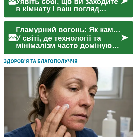
Уявіть собі, що ви заходите
в кімнату і ваш погляд
одразу притягує стеля, яка
виграє яскравими барвами.
Гламурний вогонь: Як каміни стають центральним елементом сучасного інтер'єру
Це не просто ...
У світі, де технології та
мінімалізм часто домінують
у дизайні інтер'єру,
відбувається несподіваний
ЗДОРОВ'Я ТА БЛАГОПОЛУЧЧЯ
поворот - поверне...