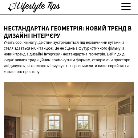
НЕСТАНДАРТНА ГЕОМЕТРІЯ: НОВИЙ ТРЕНД В
ДИЗАЙНІ ІНТЕР'ЄРУ
Уявіть собі кімнату, де стіни зустрічаються під незвичними кутами, а
стеля здається ніби танцює. Це не сцена з футуристичного фільму, а
новий тренд в дизайні інтер'єру - нестандартна геометрія. Цей підхід
кидає виклик традиційним прямокутним формам, створюючи простори,
які дивують, захоплюють і змушують переосмислити наше сприйняття
житлового простору.