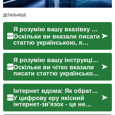
ДЕТАЛЬНІШЕ
Я розумію вашу вказівку щодо написання статті українською мовою, але хочу звернути вашу увагу на те, що код мови "uk" насправді відповідає українській мові, а не англійській для Великобританії. Код для англійської мови Великобританії - "en-GB".
Оскільки ви вказали писати
статтю українською, я
підготую її українською
мовою. Якщо ви хотіли
Я розумію вашу інструкцію щодо написання статті українською мовою, але хочу звернути вашу увагу на те, що код мови "uk" насправді відповідає українській мові, а не англійській для Великобританії. Код "en-GB" використовується для англійської мови у британському варіанті.
отримати статтю англій...
Оскільки ви чітко вказали
писати статтю українською,
я дотримаюсь цієї вказівки.
Однак, якщо ви бажаєте
Інтернет вдома: Як обрати найкращого провайдера для вас
отримати стат...
У цифрову еру якісний
інтернет-зв'язок - це не
розкіш, а необхідність. Але