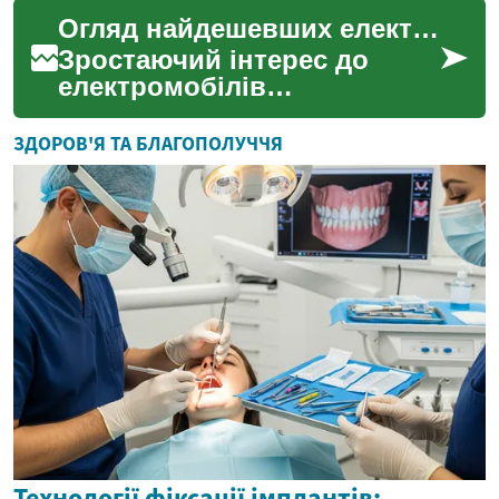
як серед безлічі
Огляд найдешевших електрокарів на світовому ринку
провайдерів знайти того, ...
Зростаючий інтерес до
електромобілів
супроводжується пошуком
доступних варіантів, що
ЗДОРОВ'Я ТА БЛАГОПОЛУЧЧЯ
робить їх привабливими
для ширшо...
Технології фіксації імплантів: