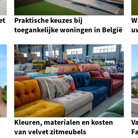
et
Praktische keuzes bij
W
toegankelijke woningen in België
u
o
Kleuren, materialen en kosten
V
van velvet zitmeubels
Fa