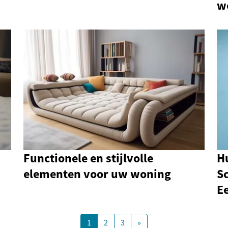
w
Functionele en stijlvolle
H
elementen voor uw woning
Sc
E
1
2
3
»