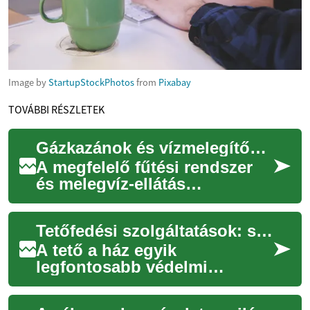
Image by
StartupStockPhotos
from
Pixabay
TOVÁBBI RÉSZLETEK
Gázkazánok és vízmelegítők: Amit az idősebb korosztálynak tudnia kell a korszerűsítésről
A megfelelő fűtési rendszer
és melegvíz-ellátás
kulcsfontosságú az idősek
otthoni kényelmének és
Tetőfedési szolgáltatások: szakszerű megoldások és tartós védelem
biztonságának szempo...
A tető a ház egyik
legfontosabb védelmi
rendszere: megóvja az
épületet az időjárás