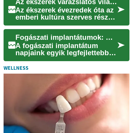
Az ékszerek varázslatos világa: Minden, amit tudnod kell
viszontagságaitól,
befolyásolja az...
Az ékszerek évezredek óta az
emberi kultúra szerves részét
képezik, kifejezve viselőjük
személyiségét, társadalmi
Fogászati implantátumok: Minden, amit tudnia kell a modern fogpótlásról
stá...
A fogászati implantátum
napjaink egyik legfejlettebb
és legtartósabb megoldása a
hiányzó fogak pótlására. Ez a
WELLNESS
titánb...