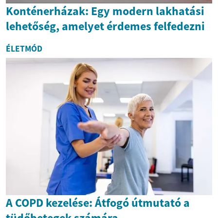
Konténerházak: Egy modern lakhatási
lehetőség, amelyet érdemes felfedezni
ÉLETMÓD
A COPD kezelése: Átfogó útmutató a
tüdőbetegek számára