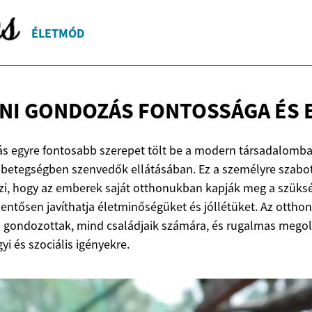
ÉLETMÓD
NI GONDOZÁS FONTOSSÁGA
ÉS 
ás egyre fontosabb szerepet tölt be a modern társadalomb
 betegségben szenvedők ellátásában. Ez a személyre szabo
zi, hogy az emberek saját otthonukban kapják meg a szüks
lentősen javíthatja életminőségüket és jóllétüket. Az otth
a gondozottak, mind családjaik számára, és rugalmas megol
i és szociális igényekre.