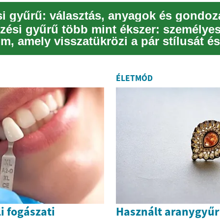
si gyűrű: választás, anyagok és gondoz
yzési gyűrű több mint ékszer: személye
, amely visszatükrözi a pár stílusát és 
...
ÉLETMÓD
i fogászati
Használt aranygyű