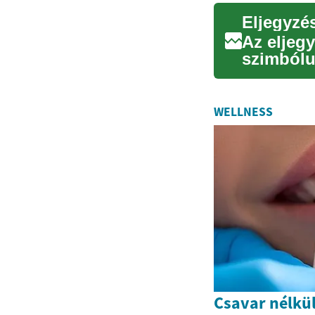
Eljegyzé
Az eljeg
szimbólum
Ez a cikk 
WELLNESS
Csavar nélkül