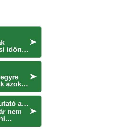
ak
si időnek
 egyre
ak azok
Légkondicionáló berendezések: Teljes körű útmutató a modern otthoni hűtéshez
ár nem
ni