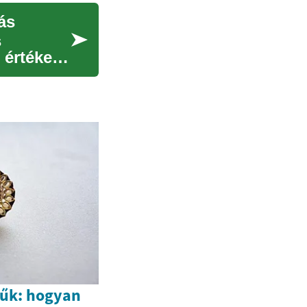
ás
s
értékeit.
rűk: hogyan