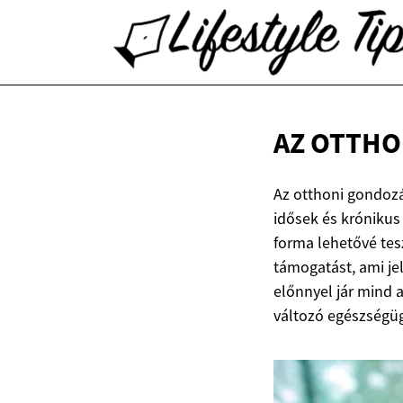
AZ OTTHO
Az otthoni gondoz
idősek és krónikus
forma lehetővé tes
támogatást, ami je
előnnyel jár mind 
változó egészségügy