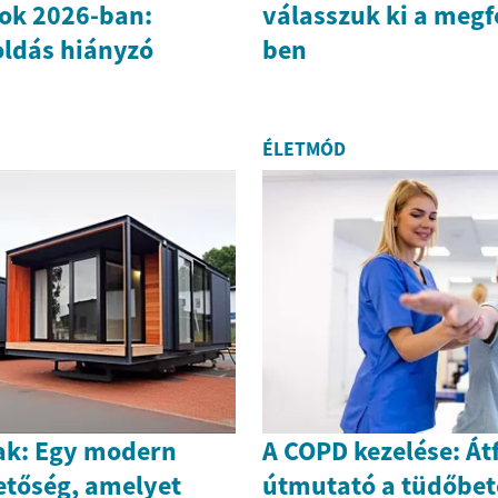
ok 2026-ban:
válasszuk ki a megf
ldás hiányzó
ben
ÉLETMÓD
ak: Egy modern
A COPD kezelése: Át
etőség, amelyet
útmutató a tüdőbe