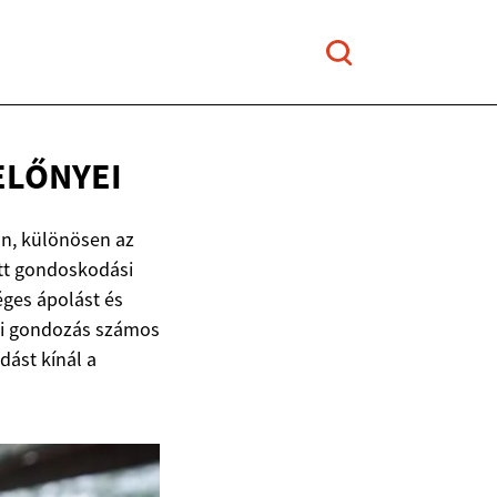
ELŐNYEI
an, különösen az
tt gondoskodási
éges ápolást és
oni gondozás számos
dást kínál a