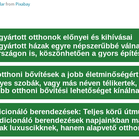
dar
from
Pixabay
gyártott otthonok előnyei és kihívásai
 gyártott házak egyre népszerűbbé váln
szágon is, köszönhetően a gyors építé
ségh...
tthoni bővítések a jobb életminőségért
yes szobák, vagy más néven télikertek,
bb otthoni bővítési lehetőséget kínáln
a...
dicionáló berendezések napjainkban m
ak luxuscikknek, hanem alapvető ottho
ésnek tek...