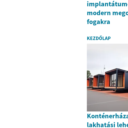
implantátum
modern mego
fogakra
KEZDŐLAP
Konténerház
lakhatási leh