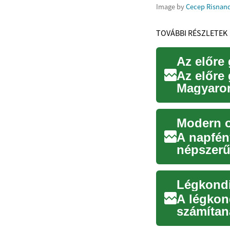
Image by
Cecep Risnan
TOVÁBBI RÉSZLETEK
Az előre 
Az előre
Magyaror
és a költ
Modern o
A napfén
népszerű
számára, 
A légkon
számítan
felszerel