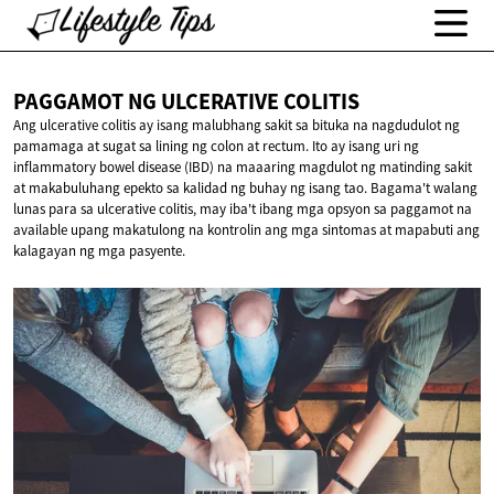
PAGGAMOT NG
ULCERATIVE COLITIS
Ang ulcerative colitis ay isang malubhang sakit sa bituka na nagdudulot ng
pamamaga at sugat sa lining ng colon at rectum. Ito ay isang uri ng
inflammatory bowel disease (IBD) na maaaring magdulot ng matinding sakit
at makabuluhang epekto sa kalidad ng buhay ng isang tao. Bagama't walang
lunas para sa ulcerative colitis, may iba't ibang mga opsyon sa paggamot na
available upang makatulong na kontrolin ang mga sintomas at mapabuti ang
kalagayan ng mga pasyente.