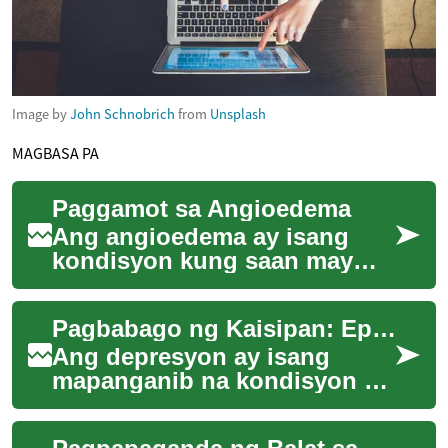
Image by
John Schnobrich
from
Unsplash
MAGBASA PA
Paggamot sa Angioedema
Ang angioedema ay isang
kondisyon kung saan may
biglaang pamamaga sa ilalim
ng balat o mga mucous
Pagbabago ng Kaisipan: Epektibong Paglaban sa Depresyon
membrane. Kadalasan...
Ang depresyon ay isang
mapanganib na kondisyon na
nakaaapekto sa milyun-
milyong tao sa buong