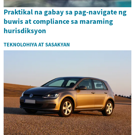
Praktikal na gabay sa pag-navigate ng
buwis at compliance sa maraming
hurisdiksyon
TEKNOLOHIYA AT SASAKYAN