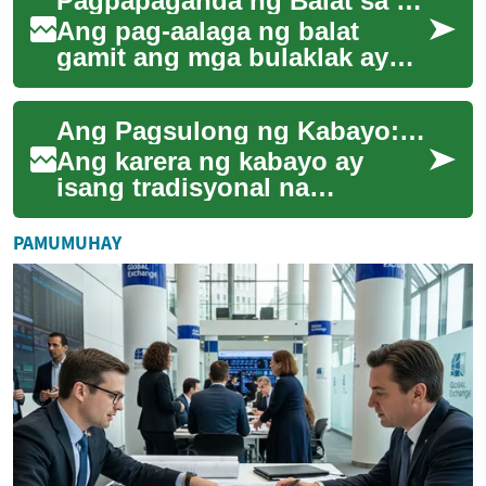
Pagpapaganda ng Balat sa Pamamagitan ng Mga Bulaklak
mundo. Sa kabila ng pagt...
Ang pag-aalaga ng balat
gamit ang mga bulaklak ay
isang lumang tradisyon na
muling nabubuhay sa
Ang Pagsulong ng Kabayo: Pagbuo ng Pinakamabilis na Karera sa Mundo
modernong mundo ng ka...
Ang karera ng kabayo ay
isang tradisyonal na
palakasan na patuloy na
umuunlad sa modernong
PAMUMUHAY
panahon. Mula sa mga
sinau...