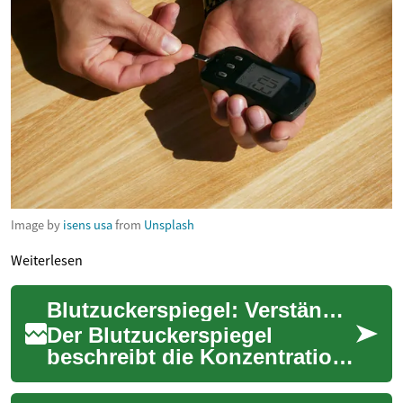
Image by
isens usa
from
Unsplash
Weiterlesen
Blutzuckerspiegel: Verständnis, Überwachung und Technologie
Der Blutzuckerspiegel
beschreibt die Konzentration
von Glukose im Blut und ist
ein zentraler Indikator für