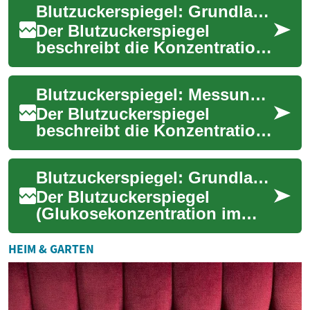
Blutzuckerspiegel: Grundlagen und Überwachungstechniken
Stoffwechs...
Der Blutzuckerspiegel
beschreibt die Konzentration
von Glukose im Blut und ist
ein zentraler Indikator für den
Blutzuckerspiegel: Messung, Überwachung und digitale Technik
Stoffw...
Der Blutzuckerspiegel
beschreibt die Konzentration
von Glukose im Blut und ist
ein zentraler Parameter für
Blutzuckerspiegel: Grundlagen, Überwachung und Technologie
den Stoffw...
Der Blutzuckerspiegel
(Glukosekonzentration im
Blut) ist ein zentraler
Gesundheitsparameter, der
HEIM & GARTEN
den Energiehaushalt ...